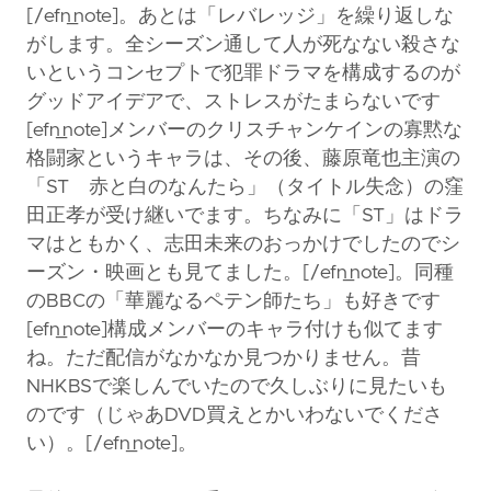
[/efn_note]。あとは「レバレッジ」を繰り返しな
がします。全シーズン通して人が死なない殺さな
いというコンセプトで犯罪ドラマを構成するのが
グッドアイデアで、ストレスがたまらないです
[efn_note]メンバーのクリスチャンケインの寡黙な
格闘家というキャラは、その後、藤原竜也主演の
「ST 赤と白のなんたら」（タイトル失念）の窪
田正孝が受け継いでます。ちなみに「ST」はドラ
マはともかく、志田未来のおっかけでしたのでシ
ーズン・映画とも見てました。[/efn_note]。同種
のBBCの「華麗なるペテン師たち」も好きです
[efn_note]構成メンバーのキャラ付けも似てます
ね。ただ配信がなかなか見つかりません。昔
NHKBSで楽しんでいたので久しぶりに見たいも
のです（じゃあDVD買えとかいわないでくださ
い）。[/efn_note]。