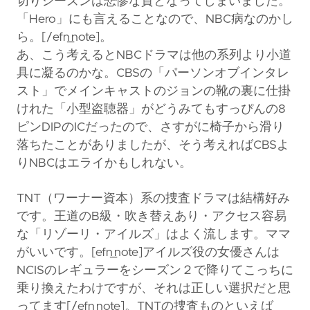
切りシーズンは悲惨な質となってしまいました。
「Hero」にも言えることなので、NBC病なのかし
ら。[/efn_note]。
あ、こう考えるとNBCドラマは他の系列より小道
具に凝るのかな。CBSの「パーソンオブインタレ
スト」でメインキャストのジョンの靴の裏に仕掛
けれた「小型盗聴器」がどうみてもすっぴんの8
ピンDIPのICだったので、さすがに椅子から滑り
落ちたことがありましたが、そう考えればCBSよ
りNBCはエライかもしれない。
TNT（ワーナー資本）系の捜査ドラマは結構好み
です。王道のB級・吹き替えあり・アクセス容易
な「リゾーリ・アイルズ」はよく流します。ママ
がいいです。[efn_note]アイルズ役の女優さんは
NCISのレギュラーをシーズン２で降りてこっちに
乗り換えたわけですが、それは正しい選択だと思
ってます[/efn_note]。TNTの捜査ものといえば