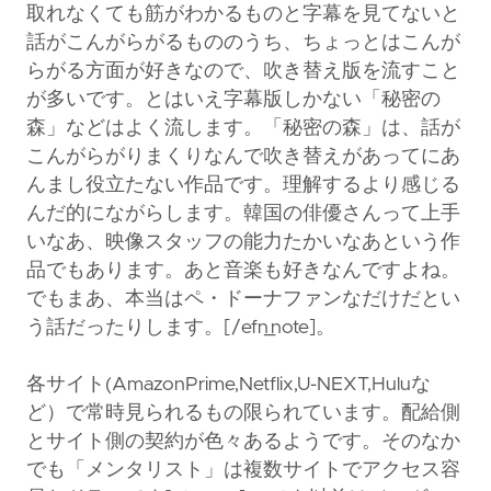
取れなくても筋がわかるものと字幕を見てないと
話がこんがらがるもののうち、ちょっとはこんが
らがる方面が好きなので、吹き替え版を流すこと
が多いです。とはいえ字幕版しかない「秘密の
森」などはよく流します。「秘密の森」は、話が
こんがらがりまくりなんで吹き替えがあってにあ
んまし役立たない作品です。理解するより感じる
んだ的にながらします。韓国の俳優さんって上手
いなあ、映像スタッフの能力たかいなあという作
品でもあります。あと音楽も好きなんですよね。
でもまあ、本当はペ・ドーナファンなだけだとい
う話だったりします。[/efn_note]。
各サイト(AmazonPrime,Netflix,U-NEXT,Huluな
ど）で常時見られるもの限られています。配給側
とサイト側の契約が色々あるようです。そのなか
でも「メンタリスト」は複数サイトでアクセス容