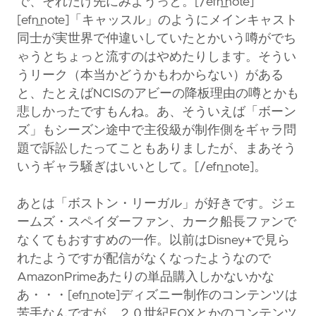
で、それだけ先にみようっと。[/efn_note]
[efn_note]「キャッスル」のようにメインキャスト
同士が実世界で仲違いしていたとかいう噂がでち
ゃうとちょっと流すのはやめたりします。そうい
うリーク（本当かどうかもわからない）がある
と、たとえばNCISのアビーの降板理由の噂とかも
悲しかったですもんね。あ、そういえば「ボーン
ズ」もシーズン途中で主役級が制作側をギャラ問
題で訴訟したってこともありましたが、まあそう
いうギャラ騒ぎはいいとして。[/efn_note]。
あとは「ボストン・リーガル」が好きです。ジェ
ームズ・スペイダーファン、カーク船長ファンで
なくてもおすすめの一作。以前はDisney+で見ら
れたようですが配信がなくなったようなので
AmazonPrimeあたりの単品購入しかないかな
あ・・・[efn_note]ディズニー制作のコンテンツは
苦手なんですが、２０世紀FOXとかのコンテンツ