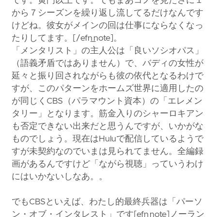
です。黄門以上です。でもまあコノを見たさに１
から７シーズンを繰り返し流してるだけなんです
けどね。彼女がメインの回は仕事にならなくなっ
たりしてます。[/efn_note]。
「メンタリスト」の主人公は「良いソシオパス」
（語義矛盾ではありません）で、バディの女性が
延々と振り回されながらも彼の依代となるわけで
すが、このパターンをホームズ世界に適用したの
が同じくCBS（パラマウント資本）の「エレメン
タリー」となります。筋金入りのシャーロキアン
も否定できない出来だと思うんですが、いかがな
ものでしょう。現在はHuluで配信しているようで
すが未契約なのでいまは見られてません。全編録
画があるんですけど「ながら視聴」っていうわけ
にはいかないしなあ。。
でもCBSといえば、わたし的最終兵器は「パーソ
ン・オブ・インタレスト」です[efn_note]ノーラン