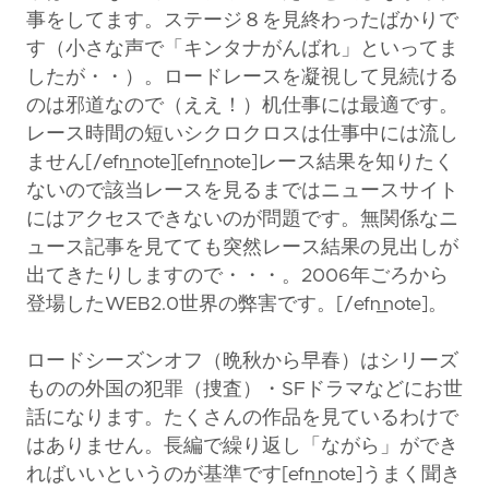
事をしてます。ステージ８を見終わったばかりで
す（小さな声で「キンタナがんばれ」といってま
したが・・）。ロードレースを凝視して見続ける
のは邪道なので（ええ！）机仕事には最適です。
レース時間の短いシクロクロスは仕事中には流し
ません[/efn_note][efn_note]レース結果を知りたく
ないので該当レースを見るまではニュースサイト
にはアクセスできないのが問題です。無関係なニ
ュース記事を見てても突然レース結果の見出しが
出てきたりしますので・・・。2006年ごろから
登場したWEB2.0世界の弊害です。[/efn_note]。
ロードシーズンオフ（晩秋から早春）はシリーズ
ものの外国の犯罪（捜査）・SFドラマなどにお世
話になります。たくさんの作品を見ているわけで
はありません。長編で繰り返し「ながら」ができ
ればいいというのが基準です[efn_note]うまく聞き