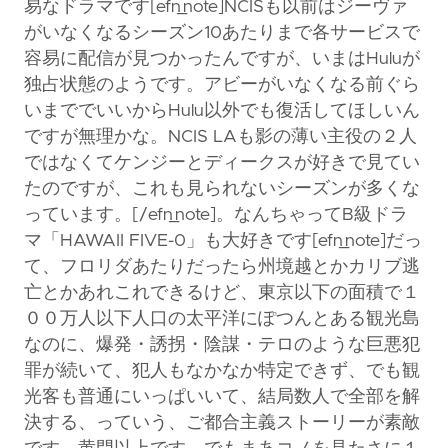
易なドラマです[efn_note]NCISも以前はジーヴァ
がいなくなるシーズン10あたりまで各サービスで
容易に配信が見つかったんですが、いまはHuluが
独占状態のようです。アビーがいなくなる前ぐら
いまででいいからHulu以外でも復活してほしいん
ですが無理かな。NCIS LAも影の薄い主役の２人
ではなくてケンジーとディークスが好きで見てい
たのですが、これも見られないシーズンが多くな
っています。[/efn_note]。なんちゃってB級ドラ
マ「HAWAII FIVE-0」も大好きです[efn_note]だっ
て、フロリダあたりだったら州境越とかカリブ逃
亡とかあれこれできるけど、東京以下の面積で１
００万人以下人口の太平洋にぽつんとある観光島
なのに、爆発・誘拐・陰謀・テロのような巨悪犯
罪が続いて、犯人もなかなか特定できず、でも観
光客も普通にいっぱいいて、結局数人で全部を解
決する、っていう、ご都合主義ストーリーが素敵