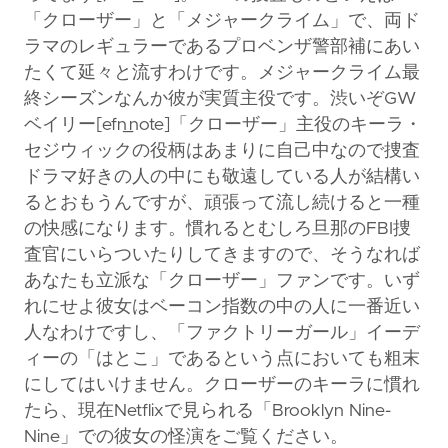
「クローザー」と「メジャークライム」で、両ド
ラマのレギュラーであるプロベンザ警部補にあい
たくて延々と流すわけです。メジャークライム最
終シーズンなんか彼が実質主役です。渋いぞGW
ベイリー[efn_note]「クローザー」主役のキーラ・
セジウィックの役柄はあまりに自己中なので捜査
ドラマ好きの人の中にも敬遠している人が結構い
るとおもうんですが、頑張って流し続けると一種
の快感になります。慣れるとむしろ旦那のFBI捜
査官にいらついたりしてきますので、そうなれば
あなたも立派な「クローザー」ファンです。いず
れにせよ彼女はベーコン指数の中の人に一番近い
人なわけですし、「ファクトリーガール」イーデ
ィーの「はとこ」であるという点においても粗末
にしてはいけません。クローザーのキーラに慣れ
たら、現在Netflixで見られる「Brooklyn Nine-
Nine」での彼女の怪演をご覧ください。