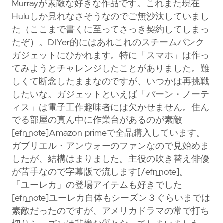
Murrayが素敵な好きな作品です。これまた現在
Huluしか見れなさそうなのでご無沙汰していまし
た（ここまで書くに至ってさっき契約してしまっ
たぞ）。DIYer的にはあれこれのスチームパンク
ガジェットにひかれます。特に「スマホ」は作っ
てみようとチャレンジしたことがありました。難
しくて断念したままなのですが、いつかは再挑戦
したいな。ガジェットといえば「バーン・ノーテ
ィス」は電子工作趣味者には欠かせません。住ん
でる部屋の真ん中に作業台があるのが素敵
[efn_note]Amazon primeで全品購入しています。
ガブリエル・アンウォーのファンなので見始めま
したが、結構はまりました。主役の吹き替え俳優
が苦手なので字幕版で流します[/efn_note]。
「ユーレカ」の登場アイテムも好きでした
[efn_note]ユーレカ自体もシーズン３ぐらいまでは
素敵だったのですが、アメリカドラマの常で打ち