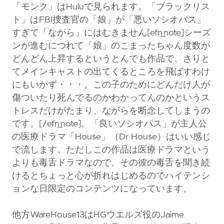
「モンク」はHuluで見られます。「ブラックリス
ト」はFBI捜査官の「娘」が「悪いソシオパス」
すぎて「ながら」にはむきません[efn_note]シーズ
ンが進むにつれて「娘」のこまったちゃん度数が
どんどん上昇するというとんでも作品で、さりと
てメインキャストの出てくるところを飛ばすわけ
にもいかず・・・。この子のためにどんだけ人が
傷ついたり死んでるのかわかってんのかというス
トレスだけがたまり、ながらを断念してしまうの
です。[/efn_note]。「良いソシオパス」が主人公
の医療ドラマ「House」（Dr House）はいい感じ
で流します。ただしこの作品は医療ドラマという
よりも毒舌ドラマなので、その彼の毒舌を聞き続
けるとちょっと心が折れはじめるのでハイテンシ
ョンな日限定のコンテンツになっています。
他方WareHouse13はHGウエルズ役のJaime