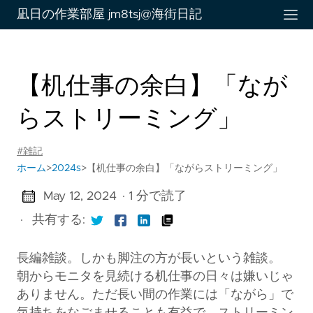
凪日の作業部屋 jm8tsj@海街日記
【机仕事の余白】「なが
らストリーミング」
#雑記
ホーム
>
2024s
>
【机仕事の余白】「ながらストリーミング」
May 12, 2024
· 1 分で読了
·
共有する:
長編雑談。しかも脚注の方が長いという雑談。
朝からモニタを見続ける机仕事の日々は嫌いじゃ
ありません。ただ長い間の作業には「ながら」で
気持ちをなごませることも有益で、ストリーミン