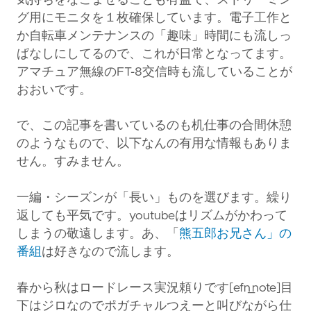
グ用にモニタを１枚確保しています。電子工作と
か自転車メンテナンスの「趣味」時間にも流しっ
ぱなしにしてるので、これが日常となってます。
アマチュア無線のFT-8交信時も流していることが
おおいです。
で、この記事を書いているのも机仕事の合間休憩
のようなもので、以下なんの有用な情報もありま
せん。すみません。
一編・シーズンが「長い」ものを選びます。繰り
返しても平気です。youtubeはリズムがかわって
しまうの敬遠します。あ、「
熊五郎お兄さん」の
番組
は好きなので流します。
春から秋はロードレース実況頼りです[efn_note]目
下はジロなのでポガチャルつえーと叫びながら仕