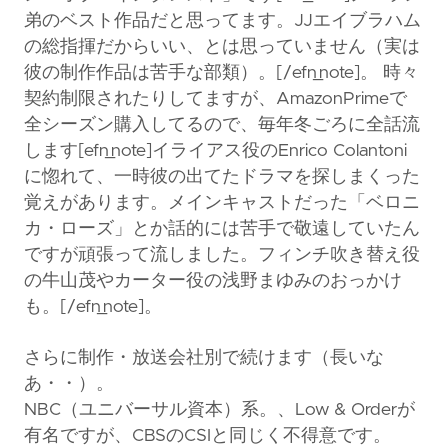
弟のベスト作品だと思ってます。JJエイブラハム
の総指揮だからいい、とは思っていません（実は
彼の制作作品は苦手な部類）。[/efn_note]。 時々
契約制限されたりしてますが、AmazonPrimeで
全シーズン購入してるので、毎年冬ごろに全話流
します[efn_note]イライアス役のEnrico Colantoni
に惚れて、一時彼の出てたドラマを探しまくった
覚えがあります。メインキャストだった「ベロニ
カ・ローズ」とか話的には苦手で敬遠していたん
ですが頑張って流しました。フィンチ吹き替え役
の牛山茂やカーター役の浅野まゆみのおっかけ
も。[/efn_note]。
さらに制作・放送会社別で続けます（長いな
あ・・）。
NBC（ユニバーサル資本）系。、Low & Orderが
有名ですが、CBSのCSIと同じく不得意です。