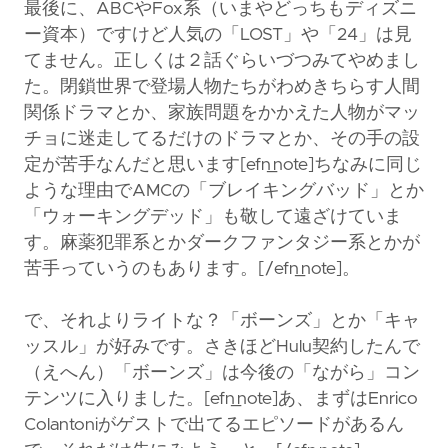
最後に、ABCやFox系（いまやどっちもディズニ
ー資本）ですけど人気の「LOST」や「24」は見
てません。正しくは２話ぐらいづつみてやめまし
た。閉鎖世界で登場人物たちがわめきちらす人間
関係ドラマとか、家族問題をかかえた人物がマッ
チョに迷走してるだけのドラマとか、その手の設
定が苦手なんだと思います[efn_note]ちなみに同じ
ような理由でAMCの「ブレイキングバッド」とか
「ウォーキングデッド」も敬して遠ざけていま
す。麻薬犯罪系とかダークファンタジー系とかが
苦手っていうのもあります。[/efn_note]。
で、それよりライトな？「ボーンズ」とか「キャ
ッスル」が好みです。さきほどHulu契約したんで
（えへん）「ボーンズ」は今後の「ながら」コン
テンツに入りました。[efn_note]あ、まずはEnrico
Colantoniがゲストで出てるエピソードがあるん