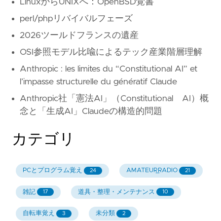
LinuxからUNIXへ：OpenBSD覚書
perl/phpリバイバルフェーズ
2026ツールドフランスの遺産
OSI参照モデル比喩によるテック産業階層理解
Anthropic : les limites du “Constitutional AI” et
l’impasse structurelle du génératif Claude
Anthropic社「憲法AI」（Constitutional AI）概
念と「生成AI」Claudeの構造的問題
カテゴリ
PCとプログラム覚え
AMATEUR_RADIO
24
21
雑記
道具・整理・メンテナンス
17
10
自転車覚え
未分類
3
2