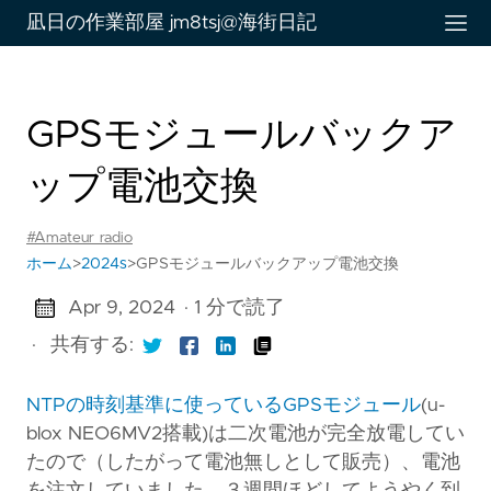
凪日の作業部屋 jm8tsj@海街日記
GPSモジュールバックア
ップ電池交換
#Amateur_radio
ホーム
>
2024s
>
GPSモジュールバックアップ電池交換
Apr 9, 2024
· 1 分で読了
·
共有する:
NTPの時刻基準に使っているGPSモジュール
(u-
blox NEO6MV2搭載)は二次電池が完全放電してい
たので（したがって電池無しとして販売）、電池
を注文していました。３週間ほどしてようやく到